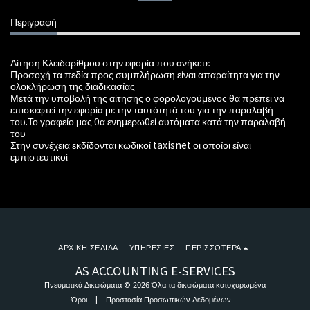
Περιγραφή
Αίτηση Κλειδαρίθμου στην εφορία που ανήκετε
Προσοχή τα πεδία προς συμπλήρωση είναι απαραίτητα για την
ολοκλήρωση της διαδικασίας
Μετά την υποβολή της αίτησης ο φορολογούμενος θα πρέπει να
επισκεφτεί την εφορία με την ταυτότητά του για την παραλαβή
του.Το γραφείο μας θα ενημερωθεί αυτόματα κατά την παραλαβή
του
Στην συνέχεια εκδίδονται κωδικοί taxisnet οι οποίοι είναι
εμπιστευτικοί
ΑΡΧΙΚΉ ΣΕΛΊΔΑ
ΥΠΗΡΕΣΊΕΣ
ΠΕΡΙΣΣΌΤΕΡΑ
AS ACCOUNTING E-SERVICES
Πνευματικά Δικαιώματα © 2026 Όλα τα δικαιώματα κατοχυρωμένα
Όροι
|
Προστασία Προσωπικών Δεδομένων